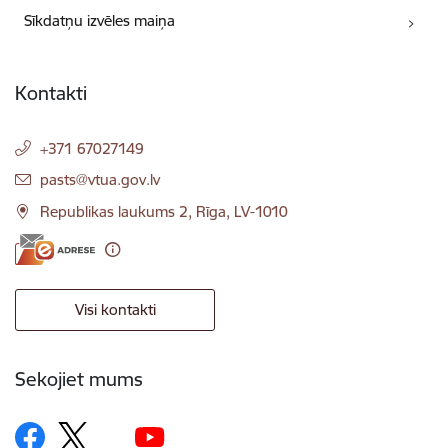
Sīkdatņu izvēles maiņa
Kontakti
+371 67027149
E-pasts:
pasts@vtua.gov.lv
Republikas laukums 2, Rīga, LV-1010
Visi kontakti
Sekojiet mums