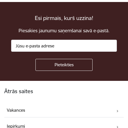
Esi pirmais, kurš uzzina!
Piesakies jaunumu saņemšanai savā e-pastā.
Kājene
Ātrās saites
Vakances
Iepirkumi