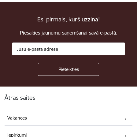
Esi pirmais, kurš uzzina!
Piesakies jaunumu saņemšanai savā e-pastā.
Kājene
Ātrās saites
Vakances
Iepirkumi