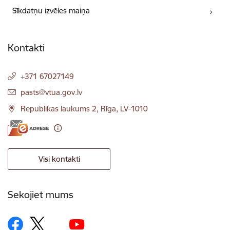
Sīkdatņu izvēles maiņa
Kontakti
+371 67027149
E-pasts:
pasts@vtua.gov.lv
Republikas laukums 2, Rīga, LV-1010
Visi kontakti
Sekojiet mums