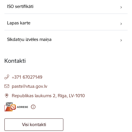
ISO sertifikāti
Lapas karte
Sīkdatņu izvēles maiņa
Kontakti
+371 67027149
E-pasts:
pasts@vtua.gov.lv
Republikas laukums 2, Rīga, LV-1010
Visi kontakti