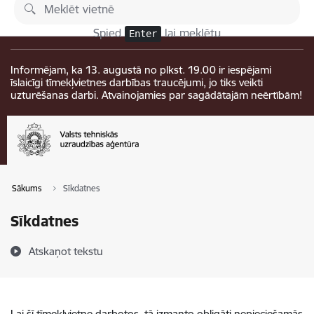
Pāriet uz lapas saturu
Izmaiņas
Spied
lai meklētu
Enter
Informējam, ka 13. augustā no plkst. 19.00 ir iespējami
īslaicīgi tīmekļvietnes darbības traucējumi, jo tiks veikti
uzturēšanas darbi. Atvainojamies par sagādātajām neērtībām!
Sākums
Sīkdatnes
Sīkdatnes
Atskaņot tekstu
Lai šī tīmekļvietne darbotos, tā izmanto obligāti nepieciešamās