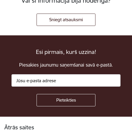
Vai šī informācija bija noderīga?
Sniegt atsauksmi
Esi pirmais, kurš uzzina!
Piesakies jaunumu saņemšanai savā e-pastā.
Kājene
Ātrās saites