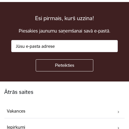
Esi pirmais, kurš uzzina!
Piesakies jaunumu saņemšanai savā e-pastā.
Kājene
Ātrās saites
Vakances
Iepirkumi