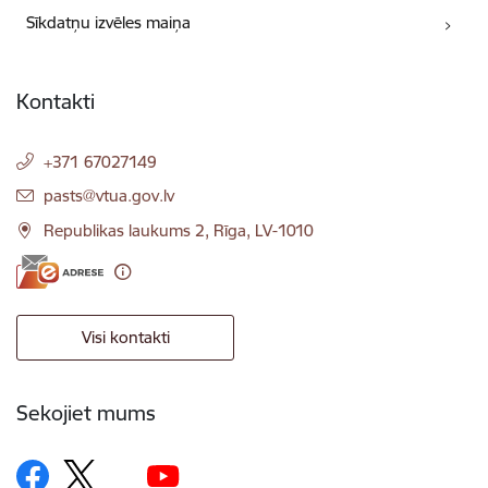
Sīkdatņu izvēles maiņa
Kontakti
+371 67027149
E-pasts:
pasts@vtua.gov.lv
Republikas laukums 2, Rīga, LV-1010
Visi kontakti
Sekojiet mums