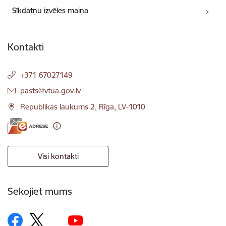
Sīkdatņu izvēles maiņa
Kontakti
+371 67027149
E-pasts:
pasts@vtua.gov.lv
Republikas laukums 2, Rīga, LV-1010
Visi kontakti
Sekojiet mums