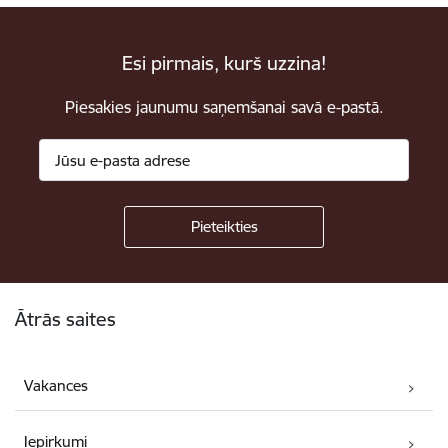
Esi pirmais, kurš uzzina!
Piesakies jaunumu saņemšanai savā e-pastā.
Kājene
Ātrās saites
Vakances
Iepirkumi