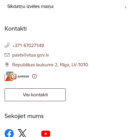
Sīkdatņu izvēles maiņa
Kontakti
+371 67027149
E-pasts:
pasts@vtua.gov.lv
Republikas laukums 2, Rīga, LV-1010
Visi kontakti
Sekojiet mums