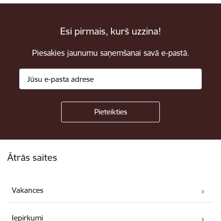
Esi pirmais, kurš uzzina!
Piesakies jaunumu saņemšanai savā e-pastā.
Kājene
Ātrās saites
Vakances
Iepirkumi