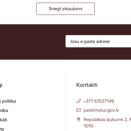
Sniegt atsauksmi
i
Kontakti
 politika
+371 67027149
E-pasts:
pasts@vtua.gov.lv
mība
Republikas laukums 2, R
ikāti
1010
te