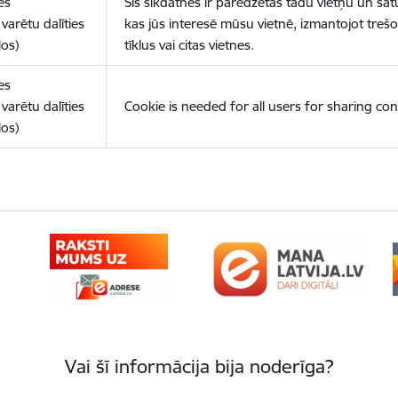
es
Šīs sīkdatnes ir paredzētas tādu vietņu un sat
varētu dalīties
kas jūs interesē mūsu vietnē, izmantojot treš
los)
tīklus vai citas vietnes.
es
varētu dalīties
Cookie is needed for all users for sharing con
los)
Vai šī informācija bija noderīga?