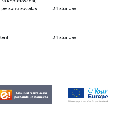
ura koplietošanai,
o personu sociālos
24 stundas
tent
24 stundas