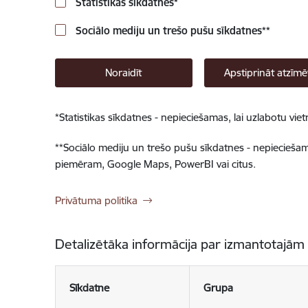
Statistikas sīkdatnes
*
Sociālo mediju un trešo pušu sīkdatnes
**
Noraidīt
Apstiprināt atzīmē
*
Statistikas sīkdatnes - nepieciešamas, lai uzlabotu v
**
Sociālo mediju un trešo pušu sīkdatnes - nepieciešamas
piemēram, Google Maps, PowerBI vai citus.
Privātuma politika
Detalizētāka informācija par izmantotajām
Sīkdatne
Grupa