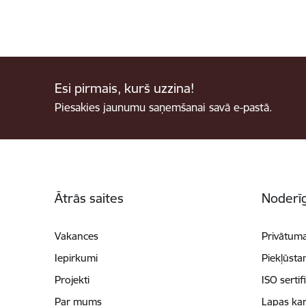
Esi pirmais, kurš uzzina!
Piesakies jaunumu saņemšanai savā e-pastā.
Kājene
Ātrās saites
Noderīg
Vakances
Privātuma
Iepirkumi
Piekļūsta
Projekti
ISO sertif
Par mums
Lapas kar