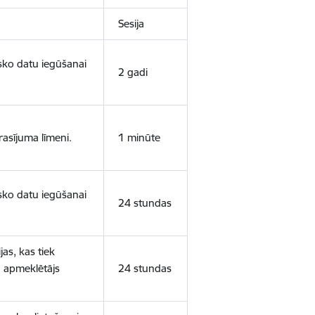
Sesija
isko datu iegūšanai
2 gadi
rasījuma līmeni.
1 minūte
isko datu iegūšanai
24 stundas
as, kas tiek
ā apmeklētājs
24 stundas