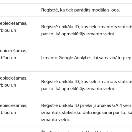
Reģistrē, ka tiek parādīts modālais logs.
nepieciešamas,
Reģistrē unikālu ID, kas tiek izmantots statist
arbību un
par to, kā apmeklētājs izmanto vietni.
nepieciešamas,
arbību un
Izmanto Google Analytics, lai samazinātu piep
nepieciešamas,
Reģistrē unikālu ID, kas tiek izmantots statist
arbību un
par to, kā apmeklētājs izmanto vietni.
nepieciešamas,
Reģistrē unikālu ID priekš jaunākās GA 4 versij
arbību un
izmantots statistisko datu iegūšanai par to, k
izmanto vietni.