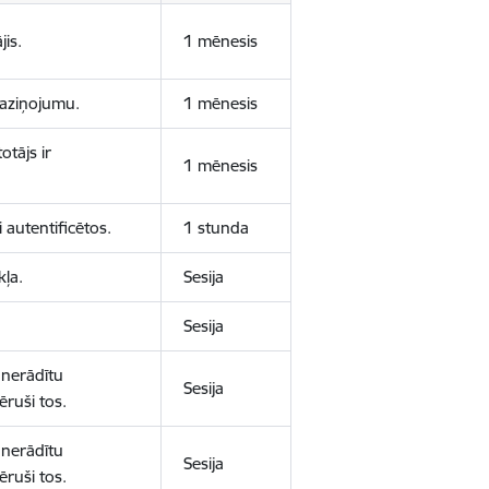
jis.
1 mēnesis
 paziņojumu.
1 mēnesis
otājs ir
1 mēnesis
 autentificētos.
1 stunda
kļa.
Sesija
Sesija
 nerādītu
Sesija
ēruši tos.
 nerādītu
Sesija
ēruši tos.