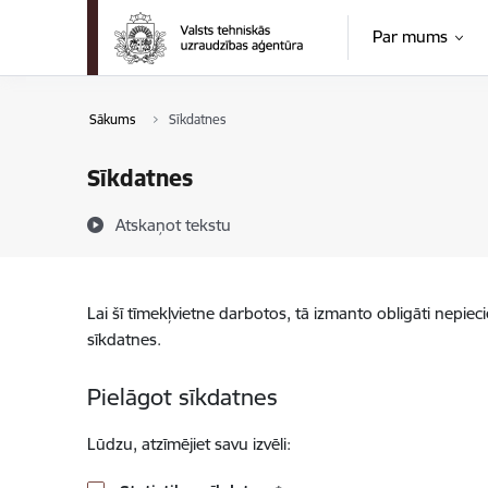
Pāriet uz lapas saturu
Par mums
Sākums
Sīkdatnes
Sīkdatnes
Atskaņot tekstu
Lai šī tīmekļvietne darbotos, tā izmanto obligāti nepiec
sīkdatnes.
Pielāgot sīkdatnes
Lūdzu, atzīmējiet savu izvēli: