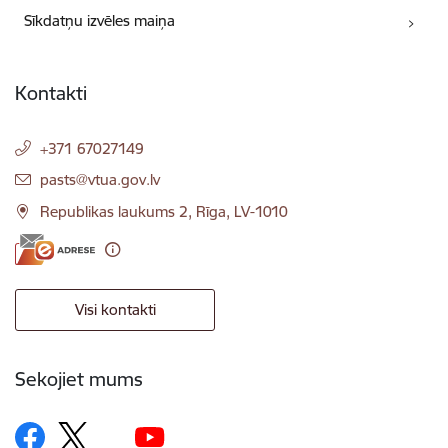
Sīkdatņu izvēles maiņa
Kontakti
+371 67027149
E-pasts:
pasts@vtua.gov.lv
Republikas laukums 2, Rīga, LV-1010
Visi kontakti
Sekojiet mums