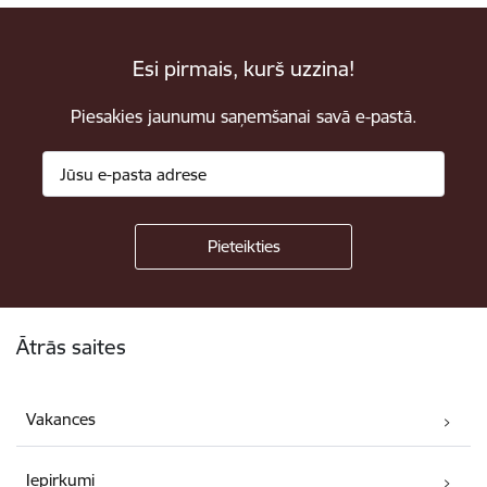
Esi pirmais, kurš uzzina!
Piesakies jaunumu saņemšanai savā e-pastā.
Kājene
Ātrās saites
Vakances
Iepirkumi