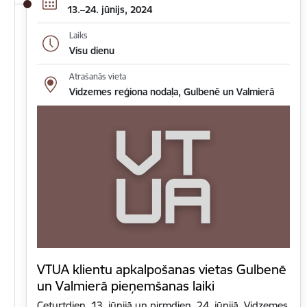
13.–24. jūnijs, 2024
Laiks
Visu dienu
Atrašanās vieta
Vidzemes reģiona nodaļa, Gulbenē un Valmierā
VTUA klientu apkalpošanas vietas Gulbenē
un Valmierā pieņemšanas laiki
Ceturtdien, 13. jūnijā un pirmdien, 24. jūnijā, Vidzemes