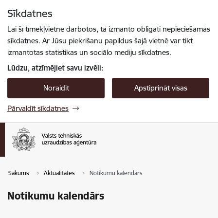
Pāriet uz lapas saturu
Sīkdatnes
Spied
lai meklētu
Enter
Lai šī tīmekļvietne darbotos, tā izmanto obligāti nepieciešamās
sīkdatnes. Ar Jūsu piekrišanu papildus šajā vietnē var tikt
izmantotas statistikas un sociālo mediju sīkdatnes.
Lūdzu, atzīmējiet savu izvēli:
Noraidīt
Apstiprināt visas
Pārvaldīt sīkdatnes
Sākums
Aktualitātes
Notikumu kalendārs
Notikumu kalendārs