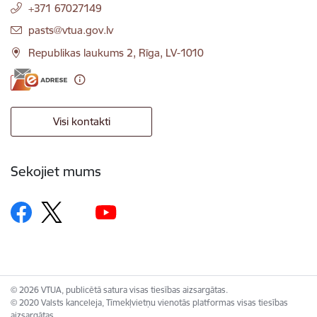
+371 67027149
E-pasts:
pasts@vtua.gov.lv
Republikas laukums 2, Rīga, LV-1010
Visi kontakti
Sekojiet mums
© 2026 VTUA, publicētā satura visas tiesības aizsargātas.
© 2020 Valsts kanceleja, Tīmekļvietņu vienotās platformas visas tiesības
aizsargātas.