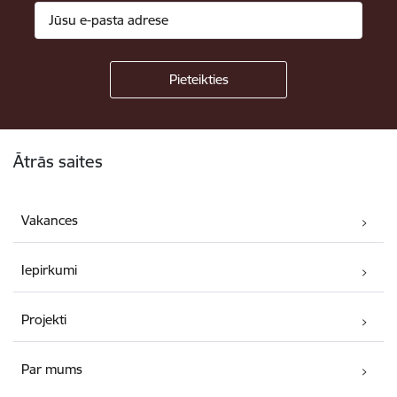
Kājene
Ātrās saites
Vakances
Iepirkumi
Projekti
Par mums