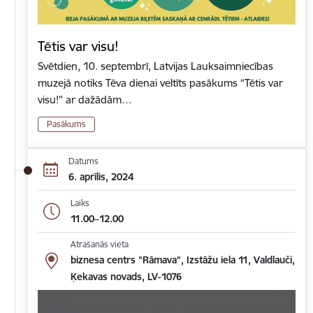
Tētis var visu!
Svētdien, 10. septembrī, Latvijas Lauksaimniecības
muzejā notiks Tēva dienai veltīts pasākums “Tētis var
visu!” ar dažādām…
Pasākums
Datums
6. aprīlis, 2024
Laiks
11.00–12.00
Atrašanās vieta
biznesa centrs "Rāmava", Izstāžu iela 11, Valdlauči,
Ķekavas novads, LV-1076