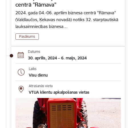
centrā "Rāmava"
2024. gada 04.-06. aprīlim biznesa centrā "Rāmava"
(Valdlaučos, Ķekavas novadā) notiks 32. starptautiskā
lauksaimniecības biznesa…
Pasākums
Datums
30. aprīlis, 2024 – 6. maijs, 2024
Laiks
Visu dienu
Atrašanās vieta
VTUA klientu apkalpošanas vietas