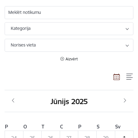
Meklēt notikumu
Kategorija
Norises vieta
Aizvērt
Jūnijs 2025
P
O
T
C
P
S
Sv
24
25
26
27
28
29
1