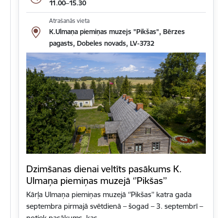
11.00–15.30
Atrašanās vieta
K.Ulmaņa piemiņas muzejs "Pikšas", Bērzes
pagasts, Dobeles novads, LV-3732
Dzimšanas dienai veltīts pasākums K.
Ulmaņa piemiņas muzejā ‘’Pikšas’’
Kārļa Ulmaņa piemiņas muzejā ‘’Pikšas’’ katra gada
septembra pirmajā svētdienā – šogad – 3. septembrī –
notiek pasākums, kas…