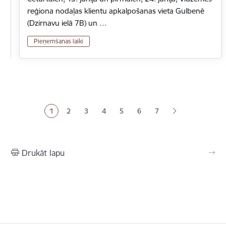
reģiona nodaļas klientu apkalpošanas vieta Gulbenē
(Dzirnavu ielā 7B) un …
Pieņemšanas laiki
Lapošana
1
2
3
4
5
6
7
Pašreizējā lapa
Lapa
Lapa
Lapa
Lapa
Lapa
Drukāt lapu