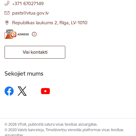
+371 67027149
E-pasts:
pasts@vtua.gov.lv
Republikas laukums 2, Rīga, LV-1010
Visi kontakti
Sekojiet mums
© 2026 VTUA, publicētā satura visas tiesības aizsargātas.
© 2020 Valsts kanceleja, Tīmekļvietņu vienotās platformas visas tiesības
aizsargātas.