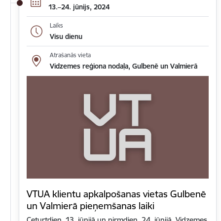
13.–24. jūnijs, 2024
Laiks
Visu dienu
Atrašanās vieta
Vidzemes reģiona nodaļa, Gulbenē un Valmierā
VTUA klientu apkalpošanas vietas Gulbenē
un Valmierā pieņemšanas laiki
Ceturtdien, 13. jūnijā un pirmdien, 24. jūnijā, Vidzemes