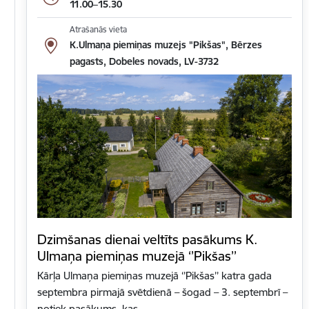
11.00–15.30
Atrašanās vieta
K.Ulmaņa piemiņas muzejs "Pikšas", Bērzes
pagasts, Dobeles novads, LV-3732
Dzimšanas dienai veltīts pasākums K.
Ulmaņa piemiņas muzejā ‘’Pikšas’’
Kārļa Ulmaņa piemiņas muzejā ‘’Pikšas’’ katra gada
septembra pirmajā svētdienā – šogad – 3. septembrī –
notiek pasākums, kas…