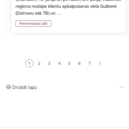
reģiona nodaļas klientu apkalpošanas vieta Gulbenē
(Dzirnavu ielā 7B) un …
Pieņemšanas laiki
Lapošana
1
2
3
4
5
6
7
Pašreizējā lapa
Lapa
Lapa
Lapa
Lapa
Lapa
Drukāt lapu