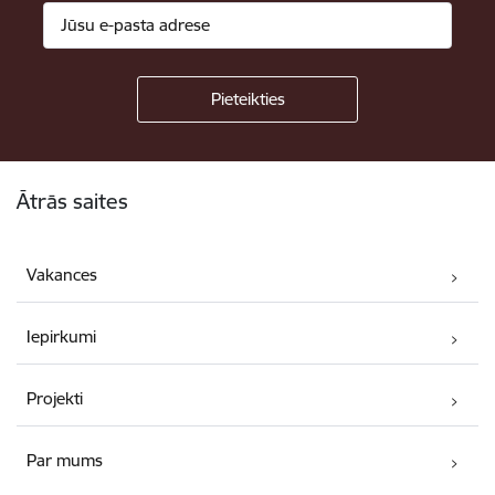
Kājene
Ātrās saites
Vakances
Iepirkumi
Projekti
Par mums