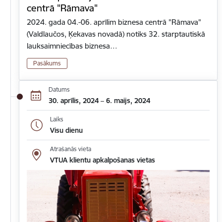
centrā "Rāmava"
2024. gada 04.-06. aprīlim biznesa centrā "Rāmava"
(Valdlaučos, Ķekavas novadā) notiks 32. starptautiskā
lauksaimniecības biznesa…
Pasākums
Datums
30. aprīlis, 2024 – 6. maijs, 2024
Laiks
Visu dienu
Atrašanās vieta
VTUA klientu apkalpošanas vietas