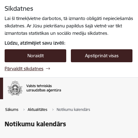
Pāriet uz lapas saturu
Sīkdatnes
Spied
lai meklētu
Enter
Lai šī tīmekļvietne darbotos, tā izmanto obligāti nepieciešamās
sīkdatnes. Ar Jūsu piekrišanu papildus šajā vietnē var tikt
izmantotas statistikas un sociālo mediju sīkdatnes.
Lūdzu, atzīmējiet savu izvēli:
Noraidīt
Apstiprināt visas
Pārvaldīt sīkdatnes
Sākums
Aktualitātes
Notikumu kalendārs
Notikumu kalendārs