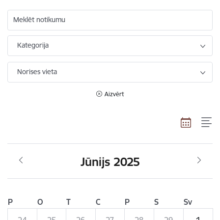
Meklēt notikumu
Kategorija
Norises vieta
Aizvērt
Jūnijs 2025
P
O
T
C
P
S
Sv
24
25
26
27
28
29
1