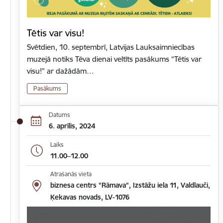
Tētis var visu!
Svētdien, 10. septembrī, Latvijas Lauksaimniecības
muzejā notiks Tēva dienai veltīts pasākums “Tētis var
visu!” ar dažādām…
Pasākums
Datums
6. aprīlis, 2024
Laiks
11.00–12.00
Atrašanās vieta
biznesa centrs "Rāmava", Izstāžu iela 11, Valdlauči,
Ķekavas novads, LV-1076