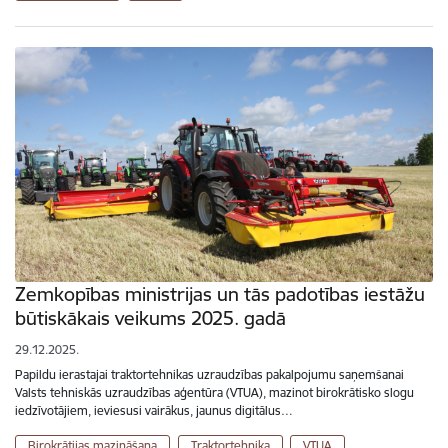
Zemkopības ministrijas un tās padotības iestāžu
būtiskākais veikums 2025. gadā
29.12.2025.
Papildu ierastajai traktortehnikas uzraudzības pakalpojumu saņemšanai
Valsts tehniskās uzraudzības aģentūra (VTUA), mazinot birokrātisko slogu
iedzīvotājiem, ieviesusi vairākus, jaunus digitālus…
Birokrātijas mazināšana
Traktortehnika
VTUA