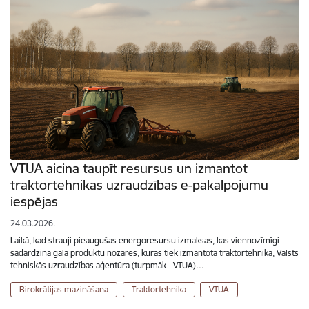
VTUA aicina taupīt resursus un izmantot
traktortehnikas uzraudzības e-pakalpojumu
iespējas
24.03.2026.
Laikā, kad strauji pieaugušas energoresursu izmaksas, kas viennozīmīgi
sadārdzina gala produktu nozarēs, kurās tiek izmantota traktortehnika, Valsts
tehniskās uzraudzības aģentūra (turpmāk - VTUA)…
Birokrātijas mazināšana
Traktortehnika
VTUA