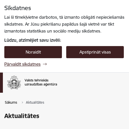
Pāriet uz lapas saturu
Sīkdatnes
Spied
lai meklētu
Enter
Lai šī tīmekļvietne darbotos, tā izmanto obligāti nepieciešamās
sīkdatnes. Ar Jūsu piekrišanu papildus šajā vietnē var tikt
izmantotas statistikas un sociālo mediju sīkdatnes.
Lūdzu, atzīmējiet savu izvēli:
Noraidīt
Apstiprināt visas
Pārvaldīt sīkdatnes
Sākums
Aktualitātes
Aktualitātes