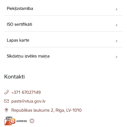
Piekļūstamība
ISO sertifikāti
Lapas karte
Sīkdatņu izvēles maiņa
Kontakti
+371 67027149
E-pasts:
pasts@vtua.gov.lv
Republikas laukums 2, Rīga, LV-1010