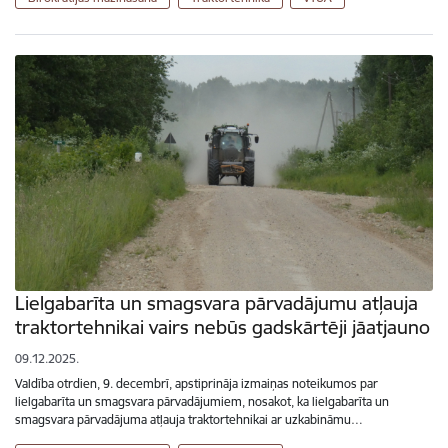
Lielgabarīta un smagsvara pārvadājumu atļauja
traktortehnikai vairs nebūs gadskārtēji jāatjauno
09.12.2025.
Valdība otrdien, 9. decembrī, apstiprināja izmaiņas noteikumos par
lielgabarīta un smagsvara pārvadājumiem, nosakot, ka lielgabarīta un
smagsvara pārvadājuma atļauja traktortehnikai ar uzkabināmu…