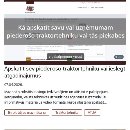
Apskatīt sev piederošo traktortehniku vai ieslēgt
atgādinājumus
07.04.2026.
Mazinot birokrātisko slogu iedzīvotājiem un attīstot e-pakalpojumu
lietojamību, Valsts tehniskās uzraudzības aģentūra ir izstrādājusi
informatīvus materiālus video formātā, kuros stāsta kā apskatīt…
Birokrātijas mazināšana
Traktortehnika
VTUA