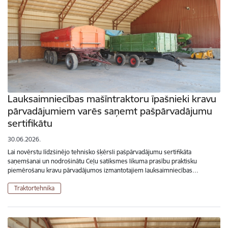
Lauksaimniecības mašīntraktoru īpašnieki kravu
pārvadājumiem varēs saņemt pašpārvadājumu
sertifikātu
30.06.2026.
Lai novērstu līdzšinējo tehnisko šķērsli pašpārvadājumu sertifikāta
saņemšanai un nodrošinātu Ceļu satiksmes likuma prasību praktisku
piemērošanu kravu pārvadājumos izmantotajiem lauksaimniecības…
Traktortehnika