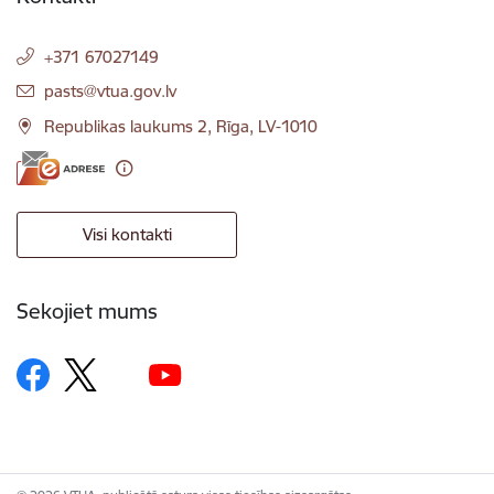
+371 67027149
E-pasts:
pasts@vtua.gov.lv
Republikas laukums 2, Rīga, LV-1010
Visi kontakti
Sekojiet mums