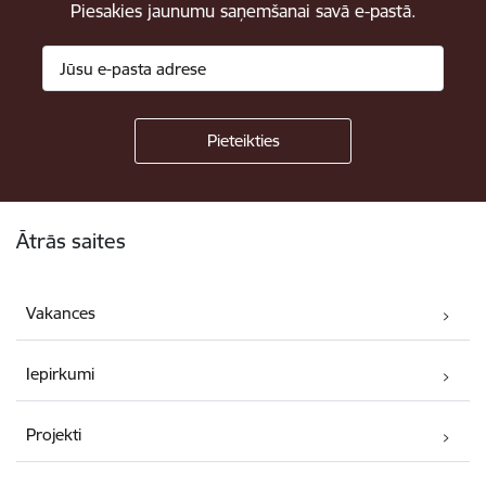
Piesakies jaunumu saņemšanai savā e-pastā.
Kājene
Ātrās saites
Vakances
Iepirkumi
Projekti