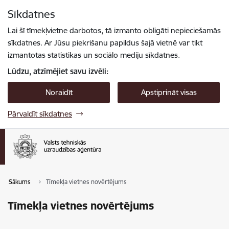
Pāriet uz lapas saturu
Sīkdatnes
Spied
lai meklētu
Enter
Lai šī tīmekļvietne darbotos, tā izmanto obligāti nepieciešamās
sīkdatnes. Ar Jūsu piekrišanu papildus šajā vietnē var tikt
izmantotas statistikas un sociālo mediju sīkdatnes.
Lūdzu, atzīmējiet savu izvēli:
Noraidīt
Apstiprināt visas
Pārvaldīt sīkdatnes
Sākums
Tīmekļa vietnes novērtējums
Tīmekļa vietnes novērtējums