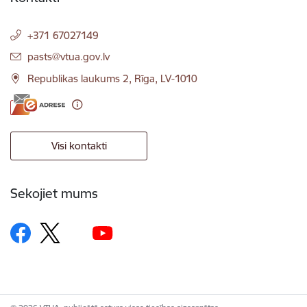
+371 67027149
E-pasts:
pasts@vtua.gov.lv
Republikas laukums 2, Rīga, LV-1010
Visi kontakti
Sekojiet mums