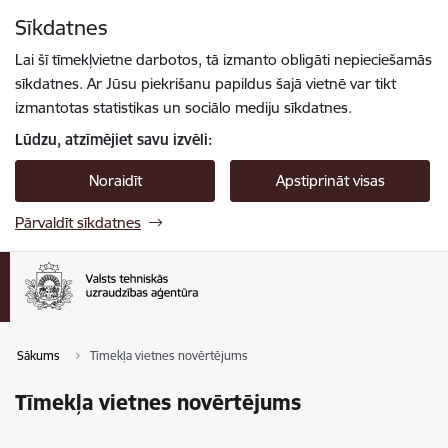
Pāriet uz lapas saturu
Sīkdatnes
Spied
lai meklētu
Enter
Lai šī tīmekļvietne darbotos, tā izmanto obligāti nepieciešamās
sīkdatnes. Ar Jūsu piekrišanu papildus šajā vietnē var tikt
izmantotas statistikas un sociālo mediju sīkdatnes.
Lūdzu, atzīmējiet savu izvēli:
Noraidīt
Apstiprināt visas
Pārvaldīt sīkdatnes
Sākums
Tīmekļa vietnes novērtējums
Tīmekļa vietnes novērtējums