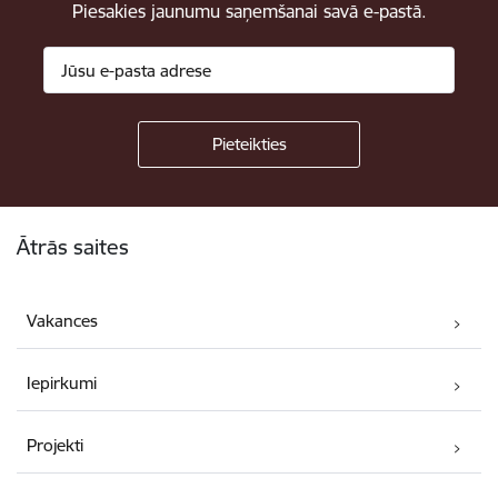
Piesakies jaunumu saņemšanai savā e-pastā.
Kājene
Ātrās saites
Vakances
Iepirkumi
Projekti