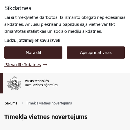
Pāriet uz lapas saturu
Sīkdatnes
Spied
lai meklētu
Enter
Lai šī tīmekļvietne darbotos, tā izmanto obligāti nepieciešamās
sīkdatnes. Ar Jūsu piekrišanu papildus šajā vietnē var tikt
izmantotas statistikas un sociālo mediju sīkdatnes.
Lūdzu, atzīmējiet savu izvēli:
Noraidīt
Apstiprināt visas
Pārvaldīt sīkdatnes
Sākums
Tīmekļa vietnes novērtējums
Tīmekļa vietnes novērtējums