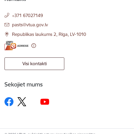
+371 67027149
E-pasts:
pasts@vtua.gov.lv
Republikas laukums 2, Rīga, LV-1010
Visi kontakti
Sekojiet mums