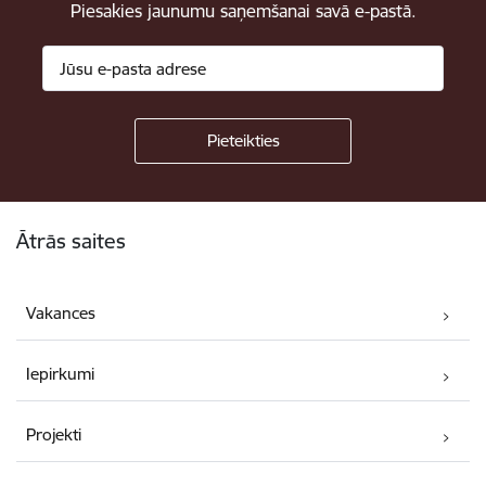
Piesakies jaunumu saņemšanai savā e-pastā.
Kājene
Ātrās saites
Vakances
Iepirkumi
Projekti