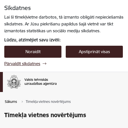
Pāriet uz lapas saturu
Sīkdatnes
Spied
lai meklētu
Enter
Lai šī tīmekļvietne darbotos, tā izmanto obligāti nepieciešamās
sīkdatnes. Ar Jūsu piekrišanu papildus šajā vietnē var tikt
izmantotas statistikas un sociālo mediju sīkdatnes.
Lūdzu, atzīmējiet savu izvēli:
Noraidīt
Apstiprināt visas
Pārvaldīt sīkdatnes
Sākums
Tīmekļa vietnes novērtējums
Tīmekļa vietnes novērtējums