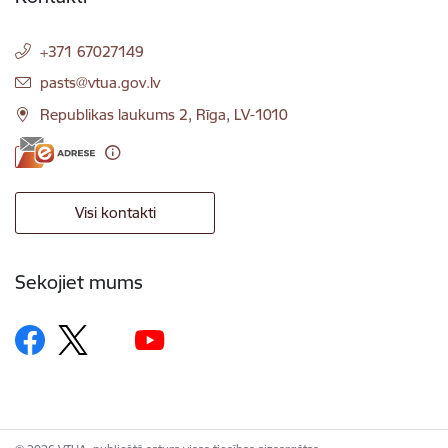
+371 67027149
E-pasts:
pasts@vtua.gov.lv
Republikas laukums 2, Rīga, LV-1010
Visi kontakti
Sekojiet mums