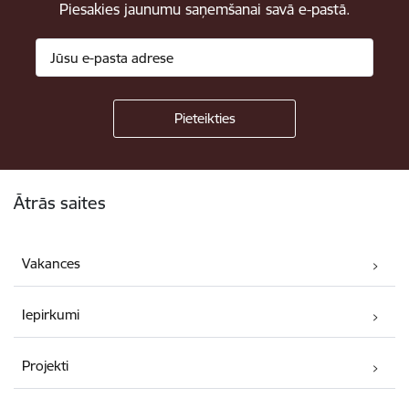
Piesakies jaunumu saņemšanai savā e-pastā.
Kājene
Ātrās saites
Vakances
Iepirkumi
Projekti