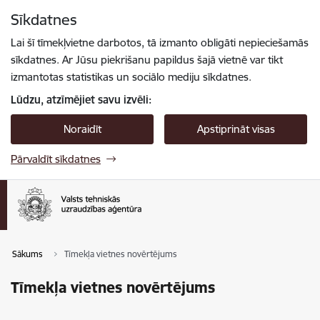
Pāriet uz lapas saturu
Sīkdatnes
Spied
lai meklētu
Enter
Lai šī tīmekļvietne darbotos, tā izmanto obligāti nepieciešamās
sīkdatnes. Ar Jūsu piekrišanu papildus šajā vietnē var tikt
izmantotas statistikas un sociālo mediju sīkdatnes.
Lūdzu, atzīmējiet savu izvēli:
Noraidīt
Apstiprināt visas
Pārvaldīt sīkdatnes
Sākums
Tīmekļa vietnes novērtējums
Tīmekļa vietnes novērtējums