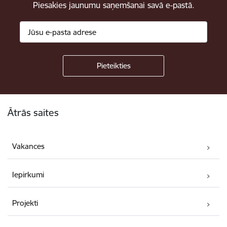
Piesakies jaunumu saņemšanai savā e-pastā.
Kājene
Ātrās saites
Vakances
Iepirkumi
Projekti