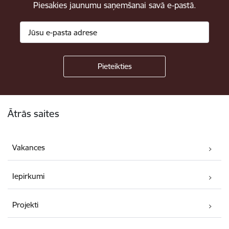
Piesakies jaunumu saņemšanai savā e-pastā.
Kājene
Ātrās saites
Vakances
Iepirkumi
Projekti