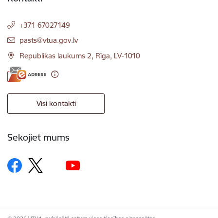
+371 67027149
E-pasts:
pasts@vtua.gov.lv
Republikas laukums 2, Rīga, LV-1010
Visi kontakti
Sekojiet mums