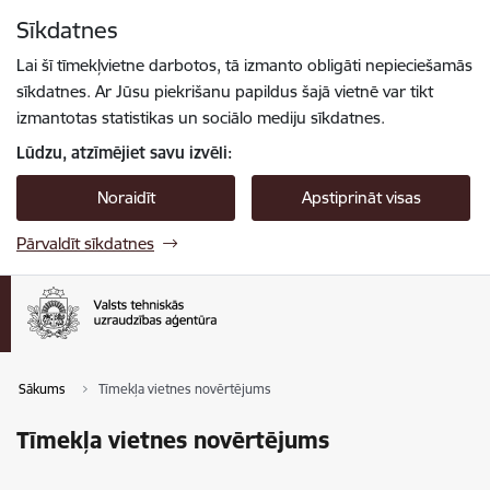
Pāriet uz lapas saturu
Sīkdatnes
Spied
lai meklētu
Enter
Lai šī tīmekļvietne darbotos, tā izmanto obligāti nepieciešamās
sīkdatnes. Ar Jūsu piekrišanu papildus šajā vietnē var tikt
izmantotas statistikas un sociālo mediju sīkdatnes.
Lūdzu, atzīmējiet savu izvēli:
Noraidīt
Apstiprināt visas
Pārvaldīt sīkdatnes
Sākums
Tīmekļa vietnes novērtējums
Tīmekļa vietnes novērtējums