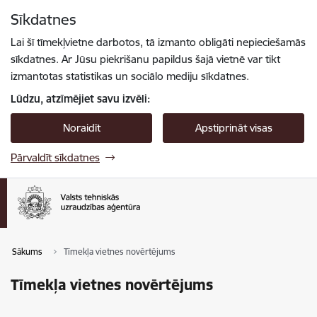
Pāriet uz lapas saturu
Sīkdatnes
Spied
lai meklētu
Enter
Lai šī tīmekļvietne darbotos, tā izmanto obligāti nepieciešamās
sīkdatnes. Ar Jūsu piekrišanu papildus šajā vietnē var tikt
izmantotas statistikas un sociālo mediju sīkdatnes.
Lūdzu, atzīmējiet savu izvēli:
Noraidīt
Apstiprināt visas
Pārvaldīt sīkdatnes
Sākums
Tīmekļa vietnes novērtējums
Tīmekļa vietnes novērtējums