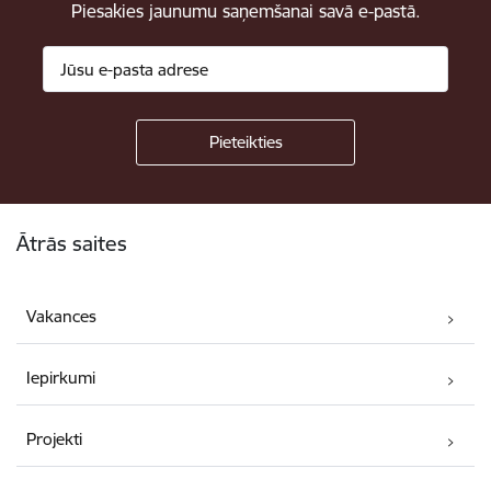
Piesakies jaunumu saņemšanai savā e-pastā.
Kājene
Ātrās saites
Vakances
Iepirkumi
Projekti