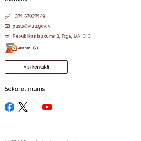
+371 67027149
E-pasts:
pasts@vtua.gov.lv
Republikas laukums 2, Rīga, LV-1010
Visi kontakti
Sekojiet mums