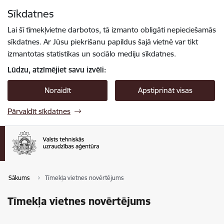
Pāriet uz lapas saturu
Sīkdatnes
Spied
lai meklētu
Enter
Lai šī tīmekļvietne darbotos, tā izmanto obligāti nepieciešamās
sīkdatnes. Ar Jūsu piekrišanu papildus šajā vietnē var tikt
izmantotas statistikas un sociālo mediju sīkdatnes.
Lūdzu, atzīmējiet savu izvēli:
Noraidīt
Apstiprināt visas
Pārvaldīt sīkdatnes
Sākums
Tīmekļa vietnes novērtējums
Tīmekļa vietnes novērtējums