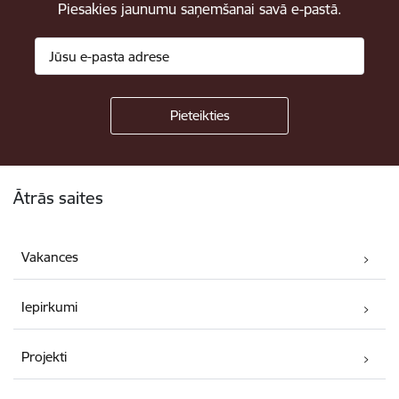
Piesakies jaunumu saņemšanai savā e-pastā.
Kājene
Ātrās saites
Vakances
Iepirkumi
Projekti