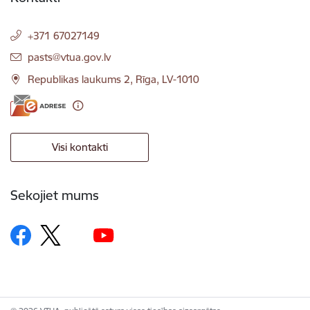
+371 67027149
E-pasts:
pasts@vtua.gov.lv
Republikas laukums 2, Rīga, LV-1010
Visi kontakti
Sekojiet mums