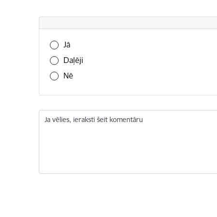
Vai šī informācija bija noderīga?
Jā
Daļēji
Nē
Ja vēlies, ieraksti šeit komentāru