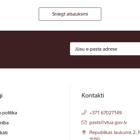
Sniegt atsauksmi
i
Kontakti
 politika
+371 67027149
E-pasts:
pasts@vtua.gov.lv
mība
Republikas laukums 2, R
ikāti
1010