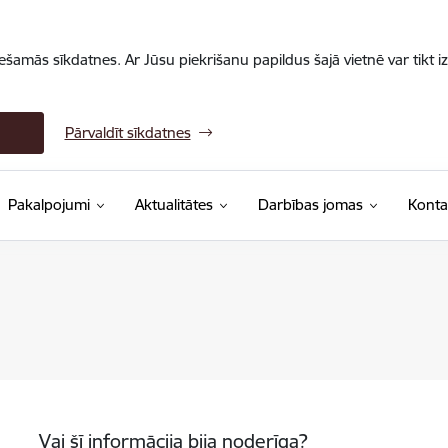
iešamās sīkdatnes. Ar Jūsu piekrišanu papildus šajā vietnē var tikt i
Pārvaldīt sīkdatnes
Pakalpojumi
Aktualitātes
Darbības jomas
Konta
Vai šī informācija bija noderīga?