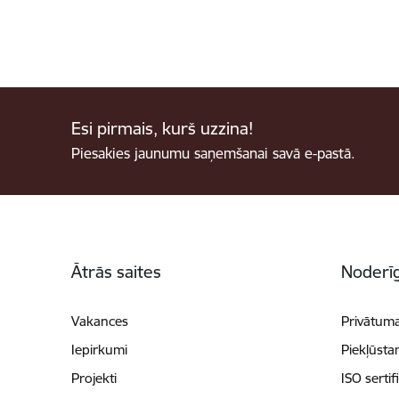
Esi pirmais, kurš uzzina!
Piesakies jaunumu saņemšanai savā e-pastā.
Kājene
Ātrās saites
Noderīg
Vakances
Privātuma
Iepirkumi
Piekļūsta
Projekti
ISO sertif