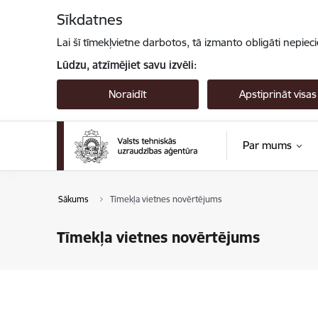
Pāriet uz lapas saturu
Sīkdatnes
Lai šī tīmekļvietne darbotos, tā izmanto obligāti nepiec
Lūdzu, atzīmējiet savu izvēli:
Noraidīt
Apstiprināt visas
Par mums
Sākums
Tīmekļa vietnes novērtējums
Tīmekļa vietnes novērtējums