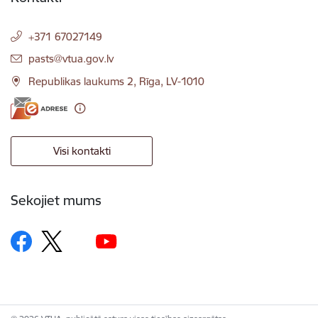
+371 67027149
E-pasts:
pasts@vtua.gov.lv
Republikas laukums 2, Rīga, LV-1010
Visi kontakti
Sekojiet mums