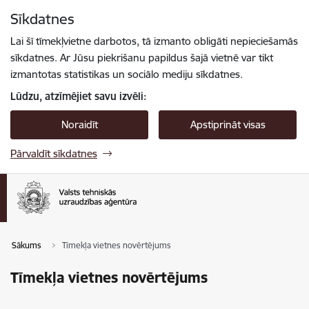
Pāriet uz lapas saturu
Sīkdatnes
Spied
lai meklētu
Enter
Lai šī tīmekļvietne darbotos, tā izmanto obligāti nepieciešamās
sīkdatnes. Ar Jūsu piekrišanu papildus šajā vietnē var tikt
izmantotas statistikas un sociālo mediju sīkdatnes.
Lūdzu, atzīmējiet savu izvēli:
Noraidīt
Apstiprināt visas
Pārvaldīt sīkdatnes
Sākums
Tīmekļa vietnes novērtējums
Tīmekļa vietnes novērtējums