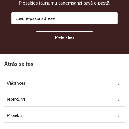
Piesakies jaunumu saņemšanai savā e-pastā.
Kājene
Ātrās saites
Vakances
Iepirkumi
Projekti