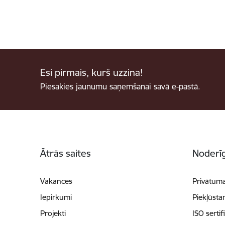
Esi pirmais, kurš uzzina!
Piesakies jaunumu saņemšanai savā e-pastā.
Kājene
Ātrās saites
Noderīg
Vakances
Privātuma
Iepirkumi
Piekļūsta
Projekti
ISO sertif