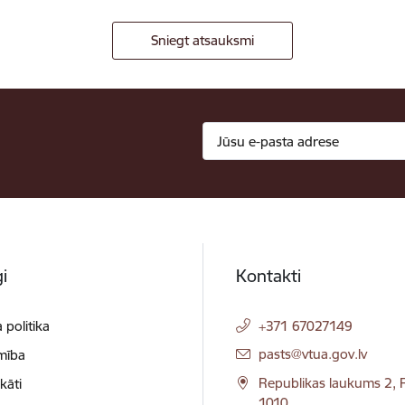
Sniegt atsauksmi
i
Kontakti
 politika
+371 67027149
E-pasts:
pasts@vtua.gov.lv
mība
Republikas laukums 2, R
ikāti
1010