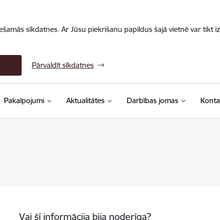
iešamās sīkdatnes. Ar Jūsu piekrišanu papildus šajā vietnē var tikt i
Pārvaldīt sīkdatnes
Pakalpojumi
Aktualitātes
Darbības jomas
Konta
Vai šī informācija bija noderīga?