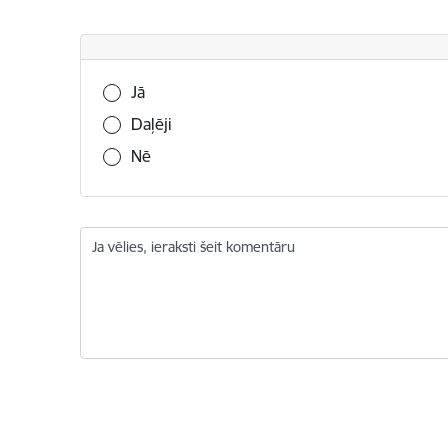
Vai šī informācija bija noderīga?
Jā
Daļēji
Nē
Ja vēlies, ieraksti šeit komentāru