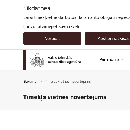
Pāriet uz lapas saturu
Sīkdatnes
Lai šī tīmekļvietne darbotos, tā izmanto obligāti nepiec
Lūdzu, atzīmējiet savu izvēli:
Noraidīt
Apstiprināt visas
Par mums
Sākums
Tīmekļa vietnes novērtējums
Tīmekļa vietnes novērtējums