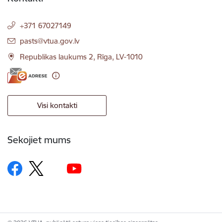
+371 67027149
E-pasts:
pasts@vtua.gov.lv
Republikas laukums 2, Rīga, LV-1010
Visi kontakti
Sekojiet mums