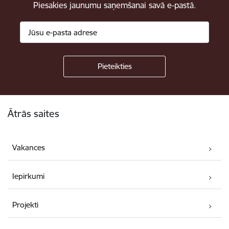
Piesakies jaunumu saņemšanai savā e-pastā.
Kājene
Ātrās saites
Vakances
Iepirkumi
Projekti