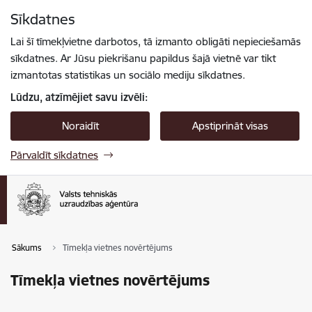
Pāriet uz lapas saturu
Sīkdatnes
Spied
lai meklētu
Enter
Lai šī tīmekļvietne darbotos, tā izmanto obligāti nepieciešamās
sīkdatnes. Ar Jūsu piekrišanu papildus šajā vietnē var tikt
izmantotas statistikas un sociālo mediju sīkdatnes.
Lūdzu, atzīmējiet savu izvēli:
Noraidīt
Apstiprināt visas
Pārvaldīt sīkdatnes
Sākums
Tīmekļa vietnes novērtējums
Tīmekļa vietnes novērtējums