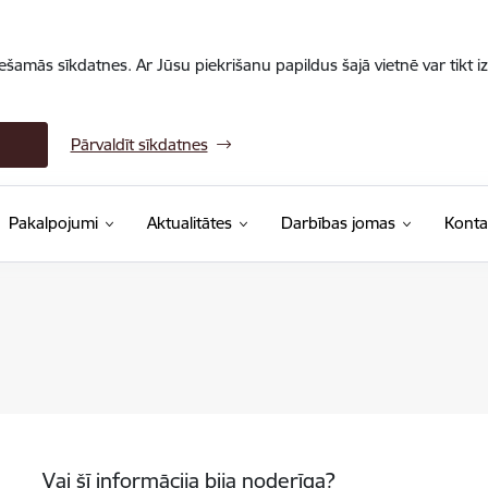
iešamās sīkdatnes. Ar Jūsu piekrišanu papildus šajā vietnē var tikt i
Pārvaldīt sīkdatnes
Pakalpojumi
Aktualitātes
Darbības jomas
Konta
Vai šī informācija bija noderīga?