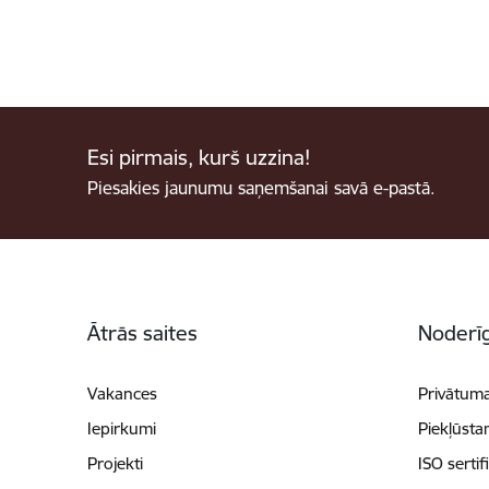
Esi pirmais, kurš uzzina!
Piesakies jaunumu saņemšanai savā e-pastā.
Kājene
Ātrās saites
Noderīg
Vakances
Privātuma
Iepirkumi
Piekļūsta
Projekti
ISO sertif