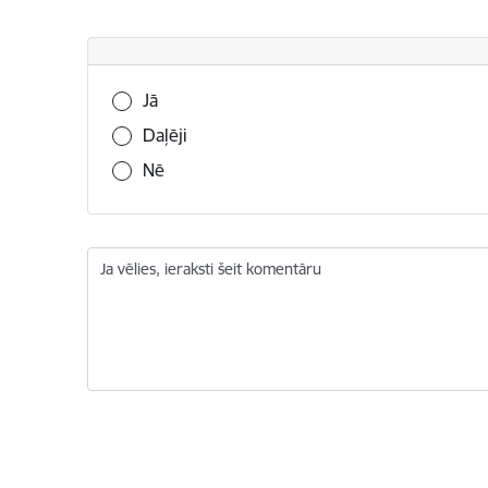
Vai šī informācija bija noderīga?
Jā
Daļēji
Nē
Ja vēlies, ieraksti šeit komentāru