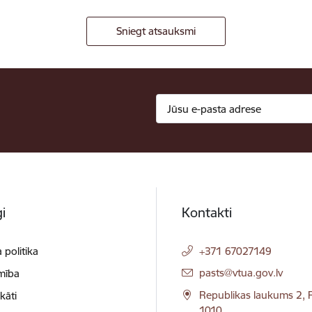
Sniegt atsauksmi
i
Kontakti
 politika
+371 67027149
E-pasts:
pasts@vtua.gov.lv
mība
Republikas laukums 2, R
ikāti
1010