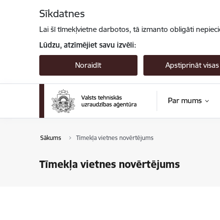
Pāriet uz lapas saturu
Sīkdatnes
Lai šī tīmekļvietne darbotos, tā izmanto obligāti nepiec
Lūdzu, atzīmējiet savu izvēli:
Noraidīt
Apstiprināt visas
Par mums
Sākums
Tīmekļa vietnes novērtējums
Tīmekļa vietnes novērtējums