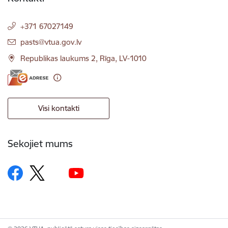
+371 67027149
E-pasts:
pasts@vtua.gov.lv
Republikas laukums 2, Rīga, LV-1010
Visi kontakti
Sekojiet mums