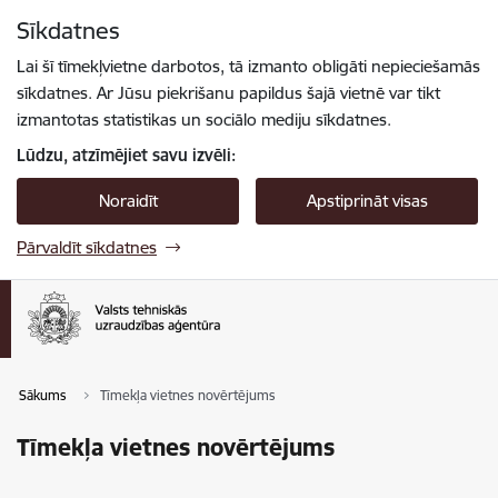
Pāriet uz lapas saturu
Sīkdatnes
Spied
lai meklētu
Enter
Lai šī tīmekļvietne darbotos, tā izmanto obligāti nepieciešamās
sīkdatnes. Ar Jūsu piekrišanu papildus šajā vietnē var tikt
izmantotas statistikas un sociālo mediju sīkdatnes.
Lūdzu, atzīmējiet savu izvēli:
Noraidīt
Apstiprināt visas
Pārvaldīt sīkdatnes
Sākums
Tīmekļa vietnes novērtējums
Tīmekļa vietnes novērtējums