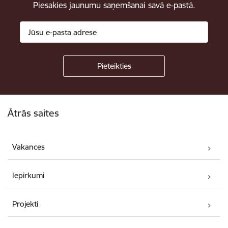
Piesakies jaunumu saņemšanai savā e-pastā.
Kājene
Ātrās saites
Vakances
Iepirkumi
Projekti