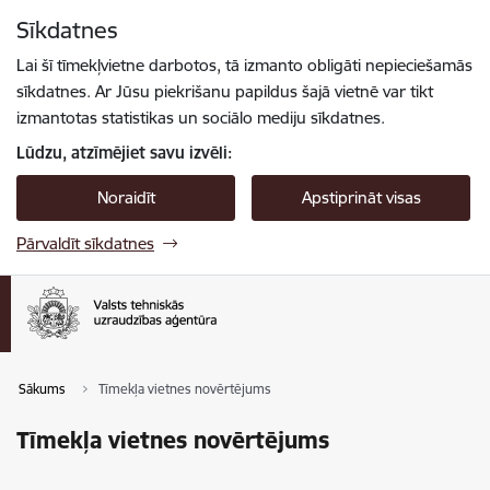
Pāriet uz lapas saturu
Sīkdatnes
Spied
lai meklētu
Enter
Lai šī tīmekļvietne darbotos, tā izmanto obligāti nepieciešamās
sīkdatnes. Ar Jūsu piekrišanu papildus šajā vietnē var tikt
izmantotas statistikas un sociālo mediju sīkdatnes.
Lūdzu, atzīmējiet savu izvēli:
Noraidīt
Apstiprināt visas
Pārvaldīt sīkdatnes
Sākums
Tīmekļa vietnes novērtējums
Tīmekļa vietnes novērtējums