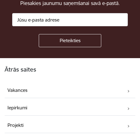
Piesakies jaunumu saņemšanai savā e-pastā.
Kājene
Ātrās saites
Vakances
Iepirkumi
Projekti