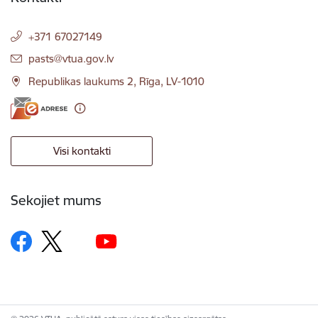
+371 67027149
E-pasts:
pasts@vtua.gov.lv
Republikas laukums 2, Rīga, LV-1010
Visi kontakti
Sekojiet mums