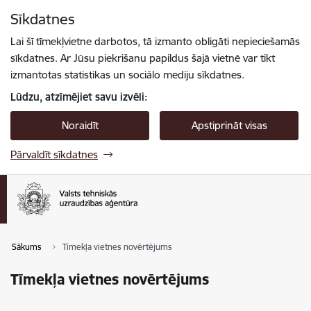
Pāriet uz lapas saturu
Sīkdatnes
Spied
lai meklētu
Enter
Lai šī tīmekļvietne darbotos, tā izmanto obligāti nepieciešamās
sīkdatnes. Ar Jūsu piekrišanu papildus šajā vietnē var tikt
izmantotas statistikas un sociālo mediju sīkdatnes.
Lūdzu, atzīmējiet savu izvēli:
Noraidīt
Apstiprināt visas
Pārvaldīt sīkdatnes
Sākums
Tīmekļa vietnes novērtējums
Tīmekļa vietnes novērtējums