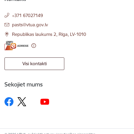
+371 67027149
E-pasts:
pasts@vtua.gov.lv
Republikas laukums 2, Rīga, LV-1010
Visi kontakti
Sekojiet mums