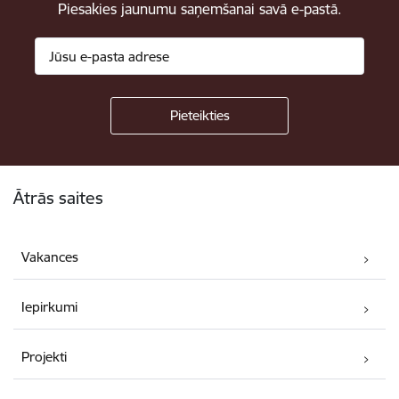
Piesakies jaunumu saņemšanai savā e-pastā.
Kājene
Ātrās saites
Vakances
Iepirkumi
Projekti